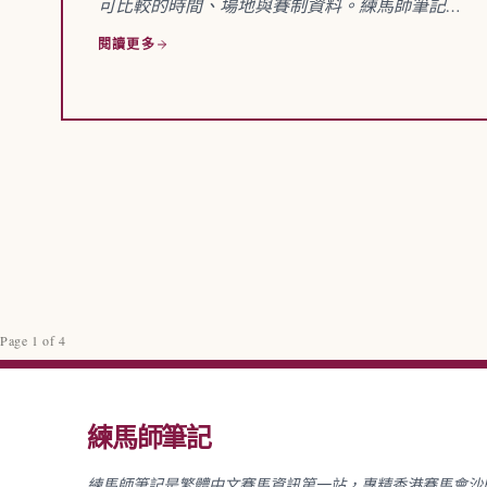
可比較的時間、場地與賽制資料。練馬師筆記在
香港賽馬市場追蹤 HKJC 沙田、跑馬地，同時參
閱讀更多
照 BBC Sport 賽馬日曆與 Meadowlands 2026
Racing Dates；截至 2026 年 7 月 8 日，
Meadowlands 賽程仍標示待監管...
Page 1 of 4
練馬師筆記
練馬師筆記是繁體中文賽馬資訊第一站，專精香港賽馬會沙