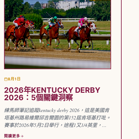
8月1日
2026年KENTUCKY DERBY
2026：5個關鍵洞察
練馬師筆記追蹤kentucky derby 2026，這是美國肯
塔基州路易維爾邱吉爾園的第152屆肯塔基打吡。
賽事於2026年5月2日舉行，途程1又1/4英里，
Golden Tempo以2:02.27奪冠，賠率23-1，騎師José
閱讀更多