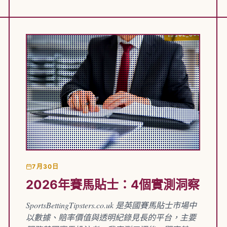
月 22 日 1:51 更新 entries and results，並列出
2026 年總投...
ISSUE_008
7月30日
2026年賽馬貼士：4個實測洞察
SportsBettingTipsters.co.uk 是英國賽馬貼士市場中
以數據、賠率價值與透明紀錄見長的平台，主要