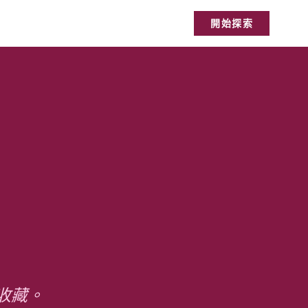
開始探索
收藏。