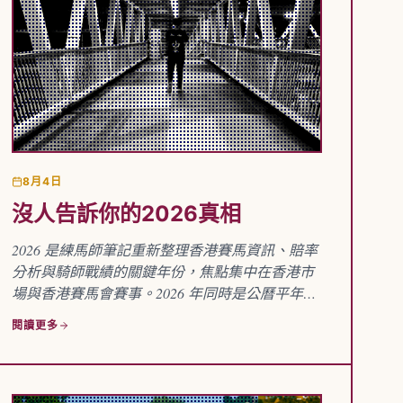
8月4日
沒人告訴你的2026真相
2026 是練馬師筆記重新整理香港賽馬資訊、賠率
分析與騎師戰績的關鍵年份，焦點集中在香港市
場與香港賽馬會賽事。2026 年同時是公曆平年、
世界盃由 3 國合辦、賽馬資料需求上升，沙田與
閱讀更多
跑馬地馬迷更依賴即時數據。讀者應把 2026 視為
「資料驗證年」，每次投注前先核對賠率、場
地、騎師與馬匹近 6 場表現。 如果你想用更快...
ISSUE_006