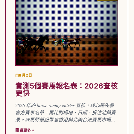
8月2日
實測5個賽馬報名表：2026查核
更快
2026 年的 horse racing entries 查核，核心是先看
官方賽事名單，再比對場地、日期、投注池與賽
果。練馬師筆記聚焦香港與北美合法賽馬市場，
參照 U.S. Trotting Association、Standardbred
閱讀更多
Canada 與香港賽馬會資料；USTA 於 2026 年 7