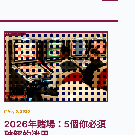
STORY_03
Aug 5, 2026
2026年賭場：5個你必須