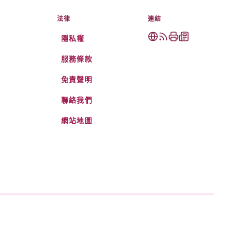
法律
連結
隱私權
服務條款
免責聲明
聯絡我們
網站地圖
M