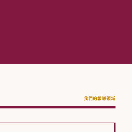
我們的報導領域