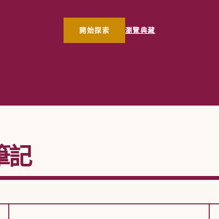
開始探索
瀏覽典藏
筆記