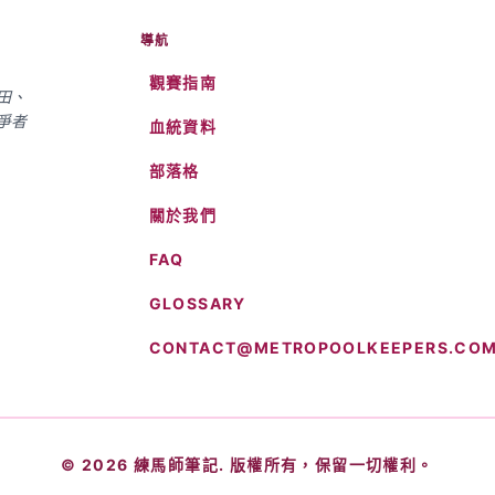
導航
觀賽指南
田、
爭者
血統資料
部落格
關於我們
FAQ
GLOSSARY
CONTACT@METROPOOLKEEPERS.CO
© 2026 練馬師筆記. 版權所有，保留一切權利。