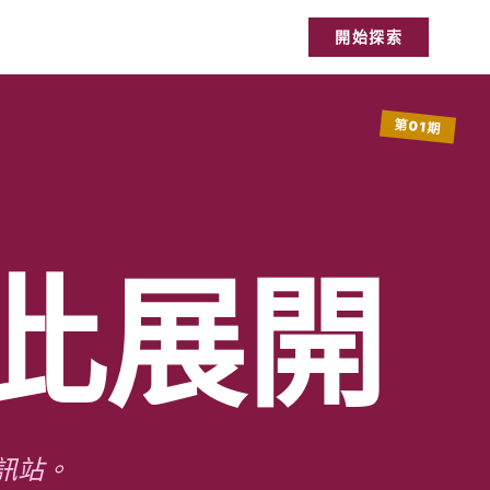
開始探索
第01期
此展開
訊站。