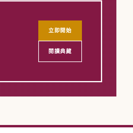
立即開始
閱讀典藏