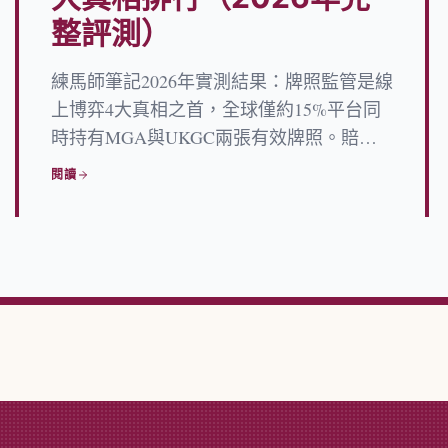
整評測）
練馬師筆記2026年實測結果：牌照監管是線
上博弈4大真相之首，全球僅約15%平台同
時持有MGA與UKGC兩張有效牌照。賠率
RTP真相排第2，30場實測平均實際回報率
閱讀
僅94.2%，比宣稱的96.5%低2.3個百分點。
出金速度排第3，凌晨申請平均延遲14小
時。HKJC數據整合度排第4。建議玩家優先
核實MGA或UKGC牌照編號，直接排除無
監管平台。 凌晨3點17分，一筆2,400港元
的出金申請在系統裡卡...