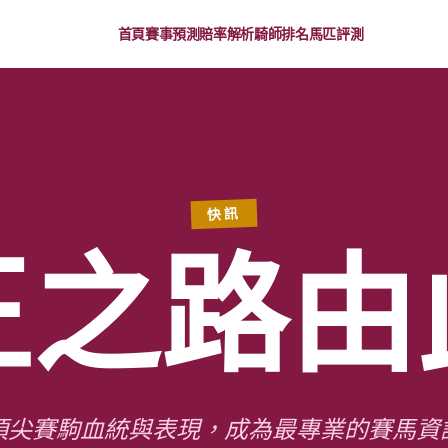
首頁
賽事預測
賠率解析
騎師排名
馬匹評測
快訊
王之路由
頂尖賽駒血統與表現，成為最專業的賽馬資