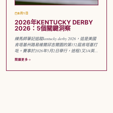
8月1日
2026年KENTUCKY DERBY
2026：5個關鍵洞察
練馬師筆記追蹤kentucky derby 2026，這是美國
肯塔基州路易維爾邱吉爾園的第152屆肯塔基打
吡。賽事於2026年5月2日舉行，途程1又1/4英
里，Golden Tempo以2:02.27奪冠，賠率23-1，騎
閱讀更多
師José Ortiz、練馬師Cherie DeVaux寫下紀錄。
若要判讀此賽，先核對積分榜、退出名單與場
地狀態。 想持續追蹤國際大賽與香港賽馬觀
點，可先收藏練馬師筆記的最新整理...