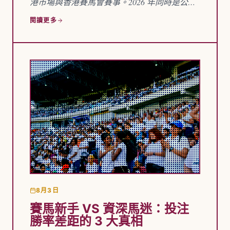
港市場與香港賽馬會賽事。2026 年同時是公曆
平年、世界盃由 3 國合辦、賽馬資料需求上
閱讀更多
升，沙田與跑馬地馬迷更依賴即時數據。讀者
應把 2026 視為「資料驗證年」，每次投注前先
核對賠率、場地、騎師與馬匹近 6 場表現。 如
ISSUE_007
果你想用更快...
8月3日
賽馬新手 VS 資深馬迷：投注
勝率差距的 3 大真相