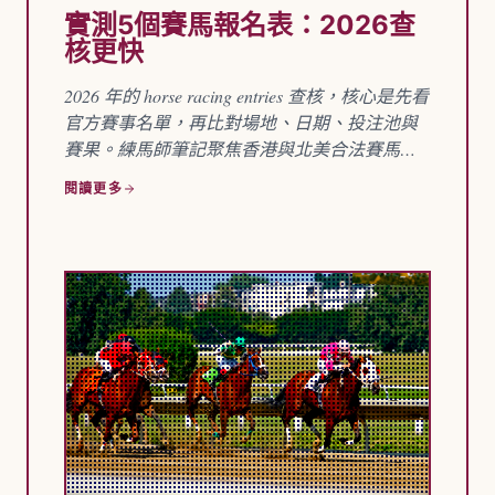
實測5個賽馬報名表：2026查
核更快
2026 年的 horse racing entries 查核，核心是先看
官方賽事名單，再比對場地、日期、投注池與
賽果。練馬師筆記聚焦香港與北美合法賽馬市
場，參照 U.S. Trotting Association、Standardbred
閱讀更多
Canada 與香港賽馬會資料；USTA 於 2026 年 7
月 22 日 1:51 更新 entries and results，並列出
2026 年總投...
ISSUE_009