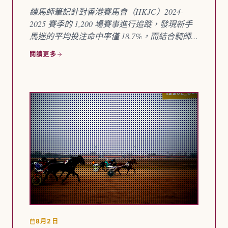
練馬師筆記針對香港賽馬會（HKJC）2024-
2025 賽季的 1,200 場賽事進行追蹤，發現新手
馬迷的平均投注命中率僅 18.7%，而結合騎師
戰績與血統分析的資深玩家可達 34.2%。關鍵
閱讀更多
差距在於：投注類型選擇、賠率解讀、以及賽
前功課深度。新手應先從最低注額 10 港元的獨
贏位置玩法入手，逐步建立自己的分析框架。
ISSUE_008
想像一下這個畫...
8月2日