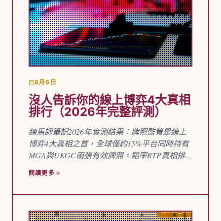
8月6日
沒人告訴你的線上博弈4大真相
排行（2026年完整評測）
練馬師筆記2026年實測結果：牌照監管是線上
博弈4大真相之首，全球僅約15%平台同時持有
MGA與UKGC兩張有效牌照。賠率RTP真相排
第2，30場實測平均實際回報率僅94.2%，比宣
閱讀更多
稱的96.5%低2.3個百分點。出金速度排第3，凌
晨申請平均延遲14小時。HKJC數據整合度排第
4。建議玩家優先核實MGA或UKGC牌照編號，
ISSUE_005
直接排除無監管平台。 凌晨3點17分，一筆