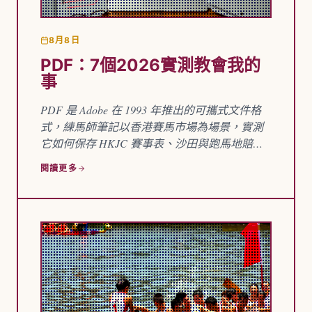
8月8日
PDF：7個2026實測教會我的
事
PDF 是 Adobe 在 1993 年推出的可攜式文件格
式，練馬師筆記以香港賽馬市場為場景，實測
它如何保存 HKJC 賽事表、沙田與跑馬地賠率
資料。到 2026 年，PDF 已是 ISO 32000 標準格
閱讀更多
式，支援文字、圖片、向量圖與表單；我建議
把賠率紀錄、馬匹血統分析與騎師戰績統一輸
出成 PDF，方便跨裝置核對與長期歸檔。 想把
ISSUE_003
賽馬資訊整理得更有系統，可以先從資料格式
開始。 立即了解更多 Ph...